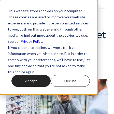
This website stores cookies on your computer.
These cookies are used to improve your website
Expérience client
experience and provide more personalized services
to you, both on this website and through other
Comment satisfaire et
media. To find out more about the cookies we use,
see our
Privacy Policy
.
fidéliser vos clients ?
If you choose to decline, we won't track your
information when you visit our site. But in order to
comply with your preferences, we'll have to use just
23/2/2024
one tiny cookie so that you're not asked to make
this choice again.
Accept
Decline