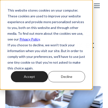
This website stores cookies on your computer.
These cookies are used to improve your website
Stratégie omnicanale
experience and provide more personalized services
to you, both on this website and through other
Commerce unifié vs
media. To find out more about the cookies we use,
see our
Privacy Policy
.
omnicanal : enjeux et
If you choose to decline, we won't track your
information when you visit our site. But in order to
différences clés
comply with your preferences, we'll have to use just
one tiny cookie so that you're not asked to make
this choice again.
28/8/2024
Accept
Decline