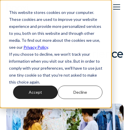
This website stores cookies on your computer.
These cookies are used to improve your website
Expérience client
experience and provide more personalized services
to you, both on this website and through other
Personal shopper :
media. To find out more about the cookies we use,
see our
Privacy Policy
.
réinventer l'expérience
If you choose to decline, we won't track your
information when you visit our site. But in order to
en magasin
comply with your preferences, we'll have to use just
one tiny cookie so that you're not asked to make
this choice again.
11/4/2024
Accept
Decline