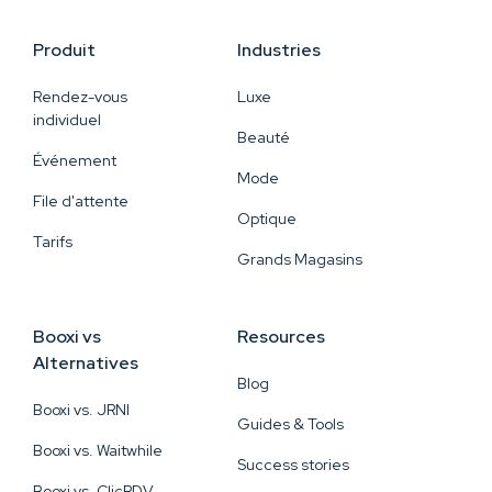
Produit
Industries
Rendez-vous
Luxe
individuel
Beauté
Événement
Mode
File d'attente
Optique
Tarifs
Grands Magasins
Booxi vs
Resources
Alternatives
Blog
Booxi vs. JRNI
Guides & Tools
Booxi vs. Waitwhile
Success stories
Booxi vs. ClicRDV