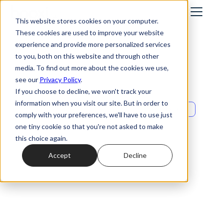
This website stores cookies on your computer.
These cookies are used to improve your website
experience and provide more personalized services
to you, both on this website and through other
media. To find out more about the cookies we use,
see our
Privacy Policy
.
If you choose to decline, we won't track your
information when you visit our site. But in order to
Guides
comply with your preferences, we'll have to use just
Beauté : les 13
one tiny cookie so that you're not asked to make
this choice again.
moments où votre
Accept
Decline
cliente peut
décrocher