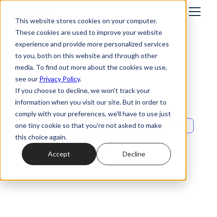
This website stores cookies on your computer.
These cookies are used to improve your website
experience and provide more personalized services
to you, both on this website and through other
media. To find out more about the cookies we use,
see our
Privacy Policy
.
If you choose to decline, we won't track your
information when you visit our site. But in order to
comply with your preferences, we'll have to use just
Success stories
one tiny cookie so that you're not asked to make
Comment Christian
this choice again.
Accept
Decline
Louboutin
réinvente l’accueil
client en alliant luxe